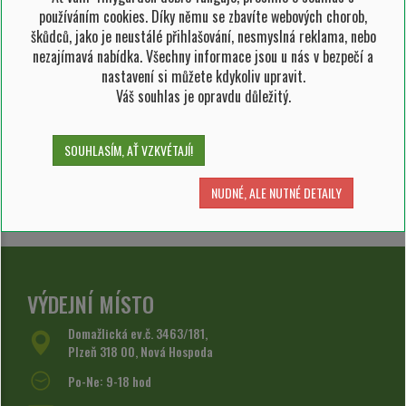
používáním cookies. Díky němu se zbavíte webových chorob,
13.06.2025 -
Slimáci: Jak se zbavit těchto
škůdců, jako je neustálé přihlašování, nesmyslná reklama, nebo
ničivých zahradních škůdců
nezajímavá nabídka. Všechny informace jsou u nás v bezpečí a
nastavení si můžete kdykoliv upravit.
02.04.2025 -
Návod na pěstování
Váš souhlas je opravdu důležitý.
hlávkového salátu
Návod na pěstování hlávkového salátu
SOUHLASÍM, AŤ VZKVÉTAJÍ!
02.04.2025 -
Návod na pěstování kedluben
NUDNÉ, ALE NUTNÉ DETAILY
Návod na pěstování kedluben
VÝDEJNÍ MÍSTO
Domažlická ev.č. 3463/181,
Plzeň 318 00, Nová Hospoda
Po-Ne: 9-18 hod