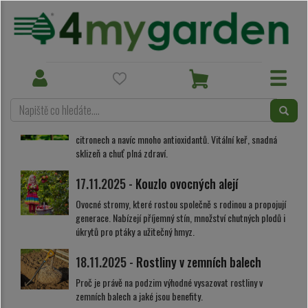
Aktuality
Toggle
Toggle
navigation
navigation
15.11.2025 -
Nejzdravější rybíz?
Poznejte sílu černého rybízu – až 4x více vitamínu C než v
citronech a navíc mnoho antioxidantů. Vitální keř, snadná
sklizeň a chuť plná zdraví.
17.11.2025 -
Kouzlo ovocných alejí
Ovocné stromy, které rostou společně s rodinou a propojují
generace. Nabízejí příjemný stín, množství chutných plodů i
úkrytů pro ptáky a užitečný hmyz.
18.11.2025 -
Rostliny v zemních balech
Proč je právě na podzim výhodné vysazovat rostliny v
zemních balech a jaké jsou benefity.