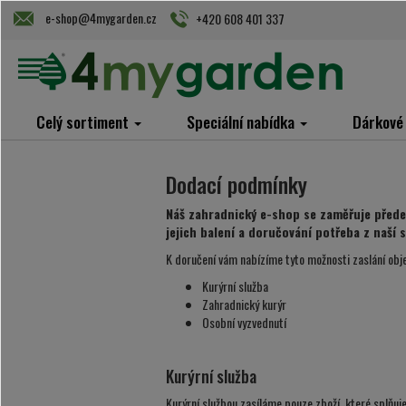
e-shop@4mygarden.cz
+420 608 401 337
Celý sortiment
Speciální nabídka
Dárkové
Dodací podmínky
Náš zahradnický e-shop se zaměřuje předevš
jejich balení a doručování potřeba z naší 
K doručení vám nabízíme tyto možnosti zaslání obj
Kurýrní služba
Zahradnický kurýr
Osobní vyzvednutí
Kurýrní služba
Kurýrní službou zasíláme pouze zboží, které splňuj