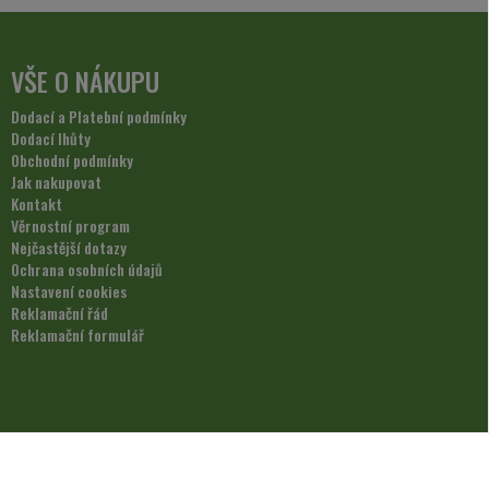
VŠE O NÁKUPU
Dodací a Platební podmínky
Dodací lhůty
Obchodní podmínky
Jak nakupovat
Kontakt
Věrnostní program
Nejčastější dotazy
Ochrana osobních údajů
Nastavení cookies
Reklamační řád
Reklamační formulář