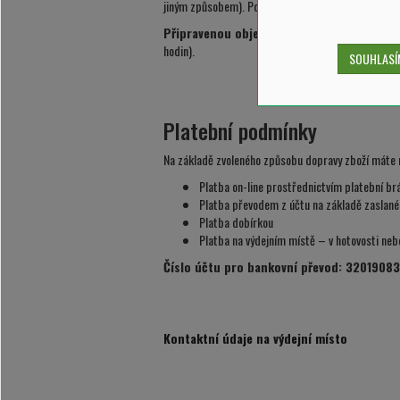
jiným způsobem). Po tomto termínu budeme považo
Připravenou objednávku si můžete vyzvedno
hodin).
SOUHLASÍM
Platební podmínky
Na základě zvoleného způsobu dopravy zboží máte 
Platba on-line prostřednictvím platební b
Platba převodem z účtu na základě zaslané
Platba dobírkou
Platba na výdejním místě – v hotovosti neb
Číslo účtu pro bankovní převod: 3201908
Kontaktní údaje na výdejní místo