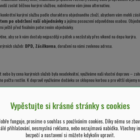
vodů zaslat běžnou kurýrní službou, nabídneme vám jinou alternativu.
líme konkrétní kurýrní službu podle charakteru objednaného zboží, abychom vám mohli zá
tem po obdržení vaší objednávky
a jejímu posouzení odpovědnou osobou. Objedná
i ještě před finálním potvrzením objednávky.
týdne, aby se k vám dostaly nejpozději v pátek a nezůstaly přes víkend na depu kurýra.
urýrních služeb:
DPD, Zásilkovna
, doručení na vámi zvolenou adresu.
 nebo by cena kurýrních služeb byla neadekvátní, využíváme naši vlastní dopravu – za
šího počtu rostlin. K dopravě využíváme dodávku se sklopnou korbou a pro větší objemy 
km, nákladní auto 49 Kč/km – cesta se počítá tam a zpět z výdejního místa (Západoč
ykládky.
Vypěstujte si krásné stránky s cookies
bře funguje, prosíme o souhlas s používáním cookies. Díky němu se zbav
tálé přihlašování, nesmyslná reklama, nebo nezajímavá nabídka. Všechny i
ipravíme na výdejním místě (Západočeská zahradnická – zahradnictví Plzeň, Domažlick
bezpečí a nastavení si můžete kdykoliv upravit.
olili platbu na výdejním místě při převzetí zboží, zkompletovanou objednávku vám zar