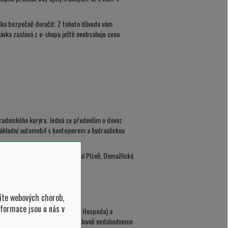
silku bezpečně doručit. Z tohoto důvodu vám
vka zaslaná z e-shopu ještě neobsahuje cenu
hradnického kurýra. Jedná se především o dovoz
nákladní automobil s kontejnerem a hydraulickou
eská zahradnická – zahradnictví Plzeň, Domažlická
íte webových chorob,
nformace jsou u nás v
á ev.č. 3463/181, Plzeň – Nová Hospoda) a
ezervujeme na 5 dní (pokud se výslovně nedohodneme