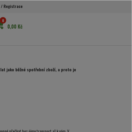
/
Registrace
0
0,00 Kč
at jako běžné spotřební zboží, a proto je
chopné přečkat bez újmy transport až k vám. V