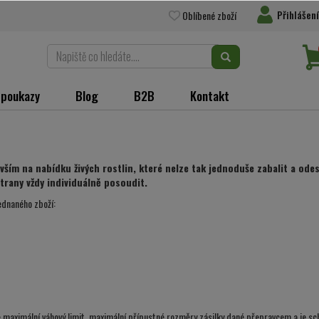
Přihlášení
Oblíbené zboží
 poukazy
Blog
B2B
Kontakt
ím na nabídku živých rostlin, které nelze tak jednoduše zabalit a odesl
strany vždy individuálně posoudit.
ednaného zboží:
e maximální váhový limit, maximální přípustné rozměry zásilky dané přepravcem a je s