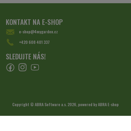
KONTAKT NA E-SHOP
e-shop@4mygarden.cz
+420 608 401 337
SLEDUJTE NÁS!
Copyright © ABRA Software a.s. 2026,
powered by ABRA E-shop