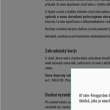
případě, že vámi objednané zboží nelze z těchto dů
U živých rostlin a dalšího citlivého zboží vždy vo
způsob a cenu doručení potvrzujeme obra
dopravy, tu vám vypočteme a odkomunikujeme s vám
Rostliny zasíláme kurýrní službou v první polovině 
Aktuálně zasíláme prostřednictvím následujících k
Zahradnický kurýr
U zboží, které nelze standardním způsobem doručit
volně ložených materiálů, solitérních stromů a vět
rukou.
Cena dopravy zahradnického kurýra:
29 Kč/
ev.č. 3463/181, Plzeň – Nová Hospoda) na adresu v
Osobní vyzvednutí
Ať vám 4mygarden do
škůdců, jako je neus
Při zvolení tohoto způsobu vám objednané zboží př
následně vás zkontaktujeme. V případě, že jste zv