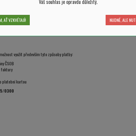
Váš souhlas je opravdu důležitý.
vat objednávku za zrušenou.
ut každý den v týdnu, tedy i v sobotu nebo v neděli, vždy od 9 do 18 ho
, AŤ VZKVÉTAJÍ!
NUDNÉ, ALE NUT
možnost využít především tyto způsoby platby:
rány ČSOB
 faktury
o platební kartou
35/0300