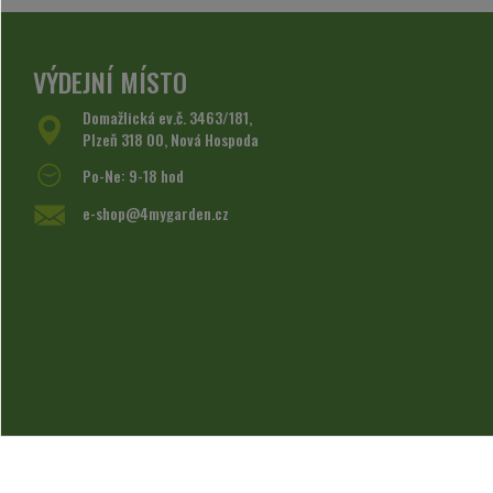
VÝDEJNÍ MÍSTO
Domažlická ev.č. 3463/181,
Plzeň 318 00, Nová Hospoda
Po-Ne: 9-18 hod
e-shop@4mygarden.cz