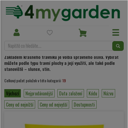
Osiva
Travní osiva
Toggle
Toggle
navigation
navigation
Travní osiva
Základem krásného trávníku je volba správného osiva. Vybírat
můžete podle typu travní plochy a její využití, ale také podle
stanoviště – slunce, stín.
Celkový počet položek v této kategorii:
19
Výchozí
Nejprodávanější
Data založení
Kódu
Názvu
Ceny od nejnížší
Ceny od nejvyšší
Dostupnosti