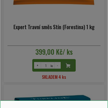
Expert Travní směs Stín (Forestina) 1 kg
399,00 Kč/ ks
+
-
ks
SKLADEM 4 ks