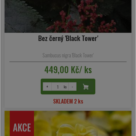
Bez černý 'Black Tower'
Sambucus nigra 'Black Tower'
449,00 Kč/ ks
+
-
ks
SKLADEM 2 ks