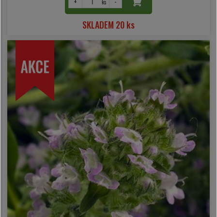
+
-
ks
SKLADEM 20 ks