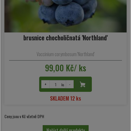
brusnice chocholičnatá 'Northland'
Vaccinium corymbosum 'Northland'
99,00 Kč/ ks
+
-
ks
SKLADEM 12 ks
Ceny jsou v Kč včetně DPH
Načíst další produkty