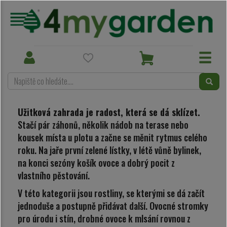
Užitkové rostliny
Toggle
Toggle
navigation
navigation
Užitkové rostliny
Užitková zahrada je radost, která se dá sklízet.
Stačí pár záhonů, několik nádob na terase nebo
kousek místa u plotu a začne se měnit rytmus celého
roku. Na jaře první zelené lístky, v létě vůně bylinek,
na konci sezóny košík ovoce a dobrý pocit z
vlastního pěstování.
V této kategorii jsou rostliny, se kterými se dá začít
jednoduše a postupně přidávat další. Ovocné stromky
pro úrodu i stín, drobné ovoce k mlsání rovnou z