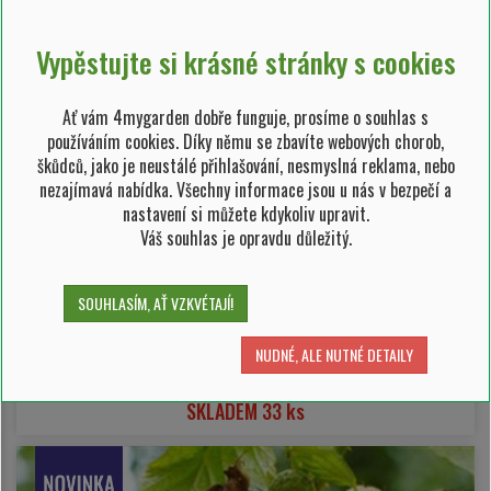
Vypěstujte si krásné stránky s cookies
Ať vám 4mygarden dobře funguje, prosíme o souhlas s
používáním cookies. Díky němu se zbavíte webových chorob,
škůdců, jako je neustálé přihlašování, nesmyslná reklama, nebo
pažitka pobřežní 'Prado'
nezajímavá nabídka. Všechny informace jsou u nás v bezpečí a
nastavení si můžete kdykoliv upravit.
Váš souhlas je opravdu důležitý.
Allium schoenoprasum 'Prado'
53,10 Kč/ ks
SOUHLASÍM, AŤ VZKVÉTAJÍ!
NUDNÉ, ALE NUTNÉ DETAILY
+
-
ks
SKLADEM 33 ks