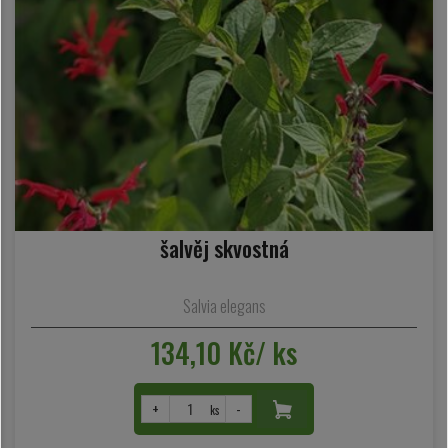
šalvěj skvostná
Salvia elegans
134,10 Kč/ ks
+
-
ks