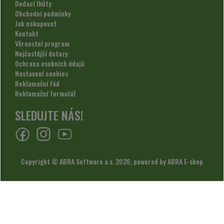
Dodací lhůty
Obchodní podmínky
Jak nakupovat
Kontakt
Věrnostní program
Nejčastější dotazy
Ochrana osobních údajů
Nastavení cookies
Reklamační řád
Reklamační formulář
SLEDUJTE NÁS!
Copyright © ABRA Software a.s. 2026,
powered by ABRA E-shop