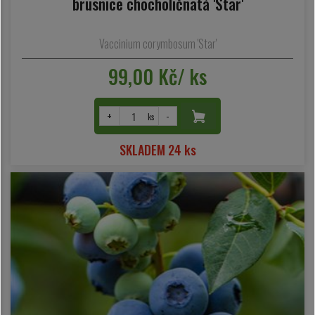
brusnice chocholičnatá 'Star'
Vaccinium corymbosum 'Star'
99,00 Kč/ ks
+
-
ks
SKLADEM 24 ks