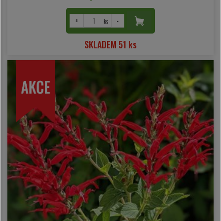
+
-
ks
SKLADEM 51 ks