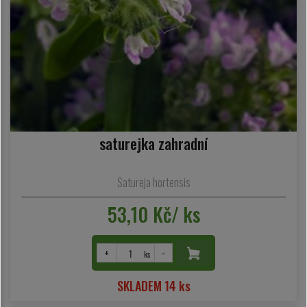
saturejka zahradní
Satureja hortensis
53,10 Kč/ ks
+
-
ks
SKLADEM 14 ks