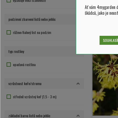
vyžaduje vlhčí stanoviště
Ať vám 4mygarden do
škůdců, jako je neus
podzimní zbarvení listů nebo jehlic
růžovo fialový list na podzim
SOUHLASÍM
typ rostliny
opadavá rostlina
vzrůstnost keře/stromu
středně vzrůstný keř (1,5 - 3 m)
základní barva listů nebo jehlic