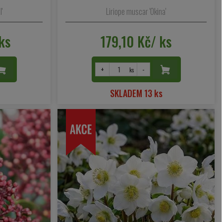
'
Liriope muscar 'Okina'
ks
179,10 Kč/ ks
+
-
ks
SKLADEM 13 ks