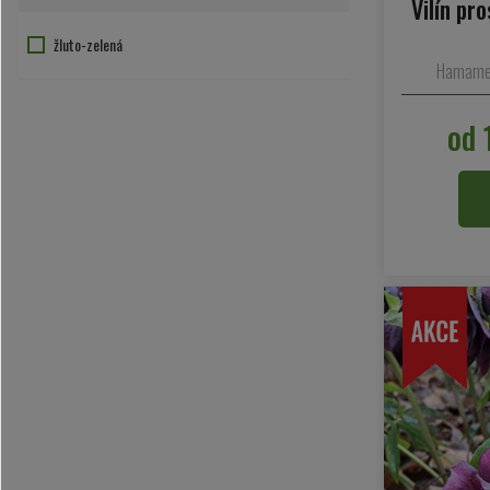
Vilín pr
žluto-zelená
Hamameli
od 