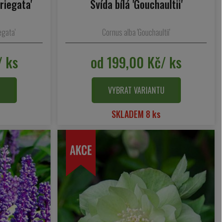
ariegata'
Svída bílá 'Gouchaultii'
egata'
Cornus alba 'Gouchaultii'
/ ks
od 199,00 Kč/ ks
U
VYBRAT VARIANTU
SKLADEM 8 ks