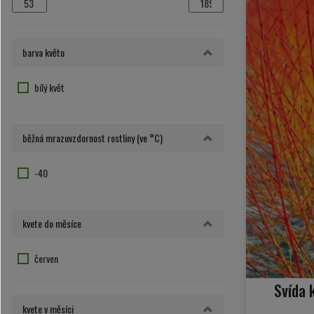
barva květu
bílý květ
běžná mrazuvzdornost rostliny (ve °C)
-40
kvete do měsíce
červen
Svída 
kvete v měsíci