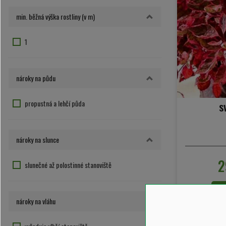
min. běžná výška rostliny (v m)
1
nároky na půdu
propustná a lehčí půda
s
nároky na slunce
2
slunečné až polostinné stanoviště
+
nároky na vláhu