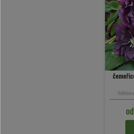
čemeřice
Helleborus
od