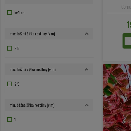
Cornu
květen
1
max. běžná šířka rostliny (v m)
+
2,5
max. běžná výška rostliny (v m)
2,5
min. běžná šířka rostliny (v m)
1