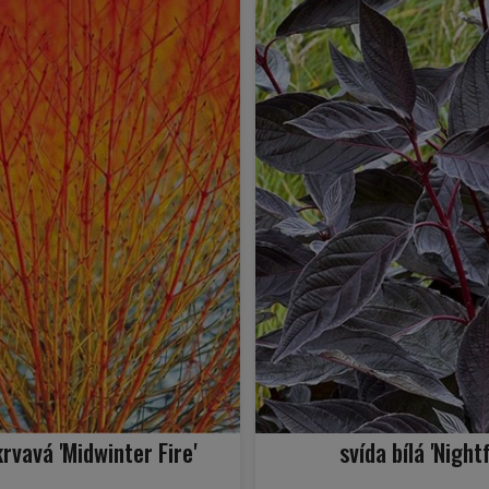
krvavá 'Midwinter Fire'
svída bílá 'Nightf