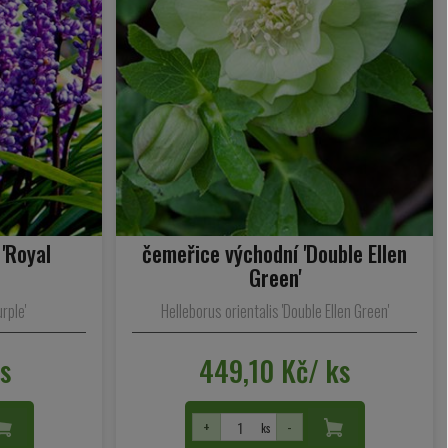
'Royal
čemeřice východní 'Double Ellen
Green'
rple'
Helleborus orientalis 'Double Ellen Green'
ks
449,10 Kč/ ks
+
-
ks