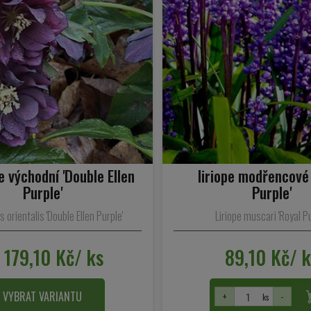
 východní 'Double Ellen
liriope modřencové 
Purple'
Purple'
 orientalis 'Double Ellen Purple'
Liriope muscari 'Royal Pu
 179,10 Kč/ ks
89,10 Kč/ 
VYBRAT VARIANTU
+
-
ks