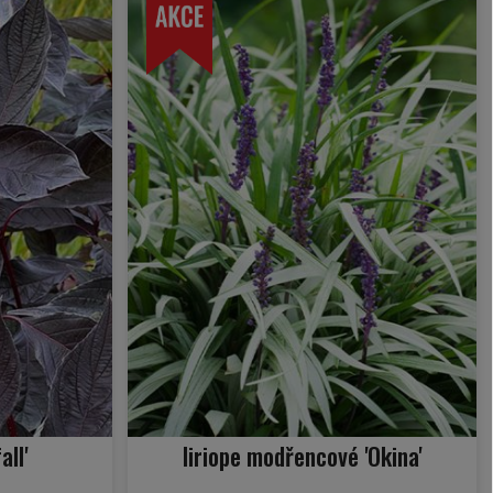
all'
liriope modřencové 'Okina'