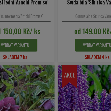
ostřední 'Arnold Promise'
Svída bílá 'Sibirica V
s intermedia 'Arnold Promise'
Cornus alba 'Sibirica Vari
1 150,00 Kč/ ks
od 149,00 Kč
VYBRAT VARIANTU
VYBRAT VARIANT
SKLADEM 7 ks
SKLADEM 4 ks