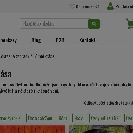
Přihlášení
Oblíbené zboží
 poukazy
Blog
B2B
Kontakt
o okrasné zahrady
Zimní krása
rása
nemusí být nuda. Nejenže jsou rostliny, které zůstávají v zimě olistěné
ykvétat a některé i krásně voní.
Celkový počet položek v této ka
prodávanější
Data založení
Kódu
Názvu
Ceny od nejnížší
Cen