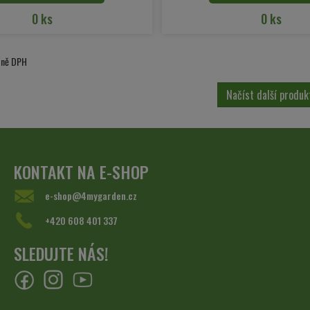
0 ks
0 ks
etně DPH
Načíst další produk
KONTAKT NA E-SHOP
e-shop@4mygarden.cz
+420 608 401 337
SLEDUJTE NÁS!