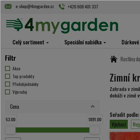
e-shop@4mygarden.cz
+420 608 401 337
Celý sortiment
Speciální nabídka
Dárkové
Filtr
Rostliny d
Akce
Zimní k
Top produkty
Předobjednávky
Zahrada v zimě 
Výprodej
dokáží v zimě v
Cena
Seřadit podle:
53.00
1891.00
Výchozí
Nej