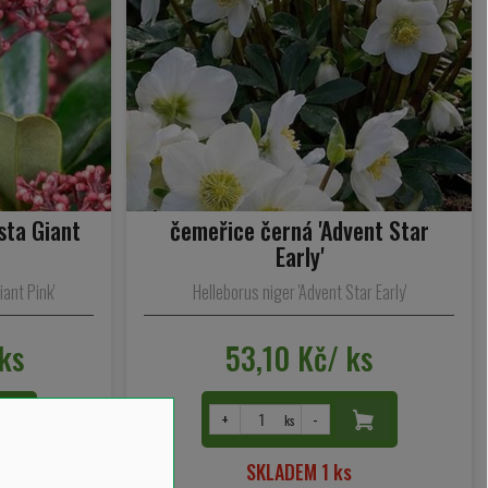
sta Giant
čemeřice černá 'Advent Star
Early'
ant Pink'
Helleborus niger 'Advent Star Early'
ks
53,10 Kč/ ks
+
-
ks
SKLADEM 1 ks