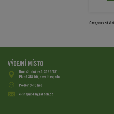
Ceny jsou v Kč vč
VÝDEJNÍ MÍSTO
Domažlická ev.č. 3463/181,
Plzeň 318 00, Nová Hospoda
Po-Ne: 9-18 hod
e-shop@4mygarden.cz