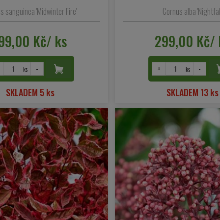
s sanguinea 'Midwinter Fire'
Cornus alba 'Nightfall
99,00 Kč/ ks
299,00 Kč/ 
-
+
-
ks
ks
SKLADEM 5 ks
SKLADEM 13 ks