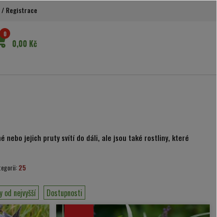
/
Registrace
0
0,00 Kč
 nebo jejich pruty svítí do dáli, ale jsou také rostliny, které
tegorii:
25
y od nejvyšší
Dostupnosti