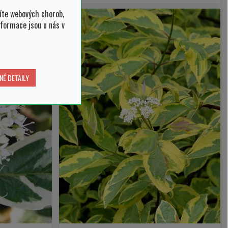
íte webových chorob,
nformace jsou u nás v
NÉ DETAILY