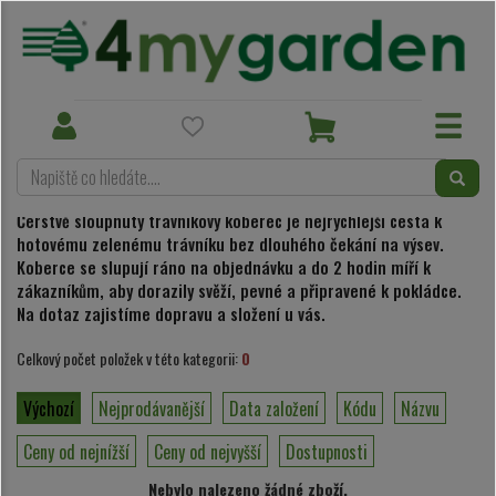
Kolekce
Travní koberce
Toggle
Toggle
navigation
navigation
Travní koberce
Čerstvě sloupnutý trávníkový koberec je nejrychlejší cesta k
hotovému zelenému trávníku bez dlouhého čekání na výsev.
Koberce se slupují ráno na objednávku a do 2 hodin míří k
zákazníkům, aby dorazily svěží, pevné a připravené k pokládce.
Na dotaz zajistíme dopravu a složení u vás.
Celkový počet položek v této kategorii:
0
Výchozí
Nejprodávanější
Data založení
Kódu
Názvu
Ceny od nejnížší
Ceny od nejvyšší
Dostupnosti
Nebylo nalezeno žádné zboží.