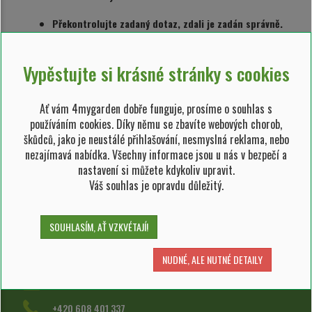
Překontrolujte zadaný dotaz, zdali je zadán správně.
Hledejte jiná podobná slova.
Zjednodušte Váš dotaz.
Projděte si kategorie.
Vypěstujte si krásné stránky s cookies
Ať vám 4mygarden dobře funguje, prosíme o souhlas s
používáním cookies. Díky němu se zbavíte webových chorob,
škůdců, jako je neustálé přihlašování, nesmyslná reklama, nebo
VÝDEJNÍ MÍSTO
nezajímavá nabídka. Všechny informace jsou u nás v bezpečí a
Domažlická ev.č. 3463/181,
nastavení si můžete kdykoliv upravit.
Plzeň 318 00, Nová Hospoda
Váš souhlas je opravdu důležitý.
Po-Ne: 9-18 hod
SOUHLASÍM, AŤ VZKVÉTAJÍ!
e-shop@4mygarden.cz
KONTAKT NA E-SHOP
NUDNÉ, ALE NUTNÉ DETAILY
e-shop@4mygarden.cz
+420 608 401 337