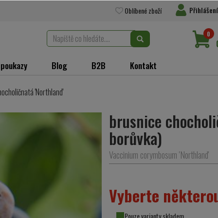
Přihlášení
Oblíbené zboží
0
 poukazy
Blog
B2B
Kontakt
ocholičnatá 'Northland'
brusnice chocholi
borůvka)
Vaccinium corymbosum 'Northland'
Vyberte některou
Pouze varianty skladem