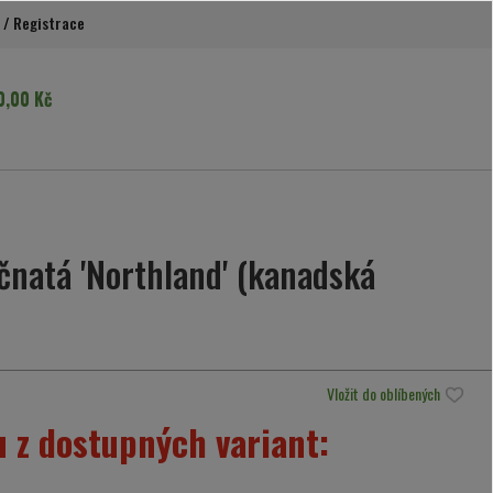
/
Registrace
0,00 Kč
čnatá 'Northland' (kanadská
Vložit do oblíbených
 z dostupných variant: