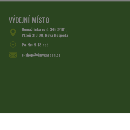
VÝDEJNÍ MÍSTO
Domažlická ev.č. 3463/181,
Plzeň 318 00, Nová Hospoda
Po-Ne: 9-18 hod
e-shop@4mygarden.cz