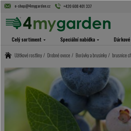
e-shop@4mygarden.cz
+420 608 401 337
Celý sortiment
Speciální nabídka
Dárkové
Užitkové rostliny
Drobné ovoce
Borůvky a brusinky
brusnice ch