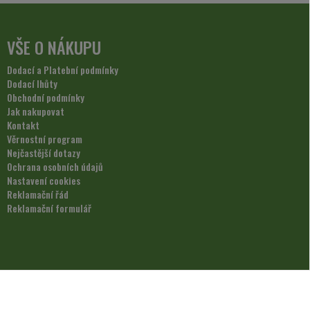
VŠE O NÁKUPU
Dodací a Platební podmínky
Dodací lhůty
Obchodní podmínky
Jak nakupovat
Kontakt
Věrnostní program
Nejčastější dotazy
Ochrana osobních údajů
Nastavení cookies
Reklamační řád
Reklamační formulář