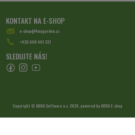
KONTAKT NA E-SHOP
e-shop@4mygarden.cz
+420 608 401 337
SLEDUJTE NÁS!
Copyright © ABRA Software a.s. 2026,
powered by ABRA E-shop