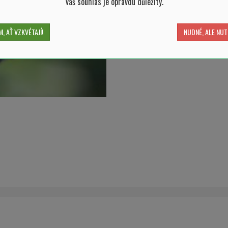
Váš souhlas je opravdu důležitý.
, AŤ VZKVÉTAJÍ!
NUDNÉ, ALE NUT