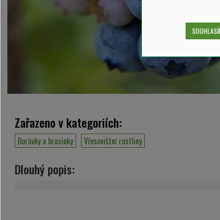
SOUHLASÍM
Zařazeno v kategoriích:
Borůvky a brusinky
Vřesovištní rostliny
Dlouhý popis: