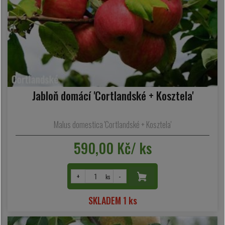
Jabloň domácí 'Cortlandské + Kosztela'
Malus domestica 'Cortlandské + Kosztela'
590,00 Kč/ ks
+
-
ks
SKLADEM 1 ks