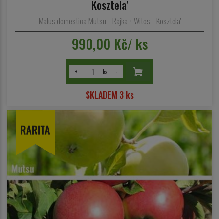
Kosztela'
Malus domestica 'Mutsu + Rajka + Witos + Kosztela'
990,00 Kč/ ks
+
-
ks
SKLADEM 3 ks