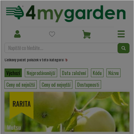
Kolekce
Víceodrůdové ovoce
Toggle
Toggle
navigation
navigation
Víceodrůdové ovoce
Celkový počet položek v této kategorii:
5
Výchozí
Nejprodávanější
Data založení
Kódu
Názvu
Ceny od nejnížší
Ceny od nejvyšší
Dostupnosti