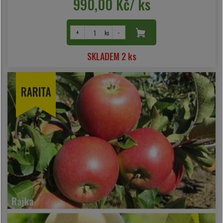
990,00 Kč/ ks
+
-
ks
SKLADEM 2 ks