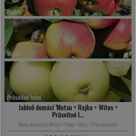
Jabloň domácí 'Mutsu + Rajka + Witos +
Průsvitné l...
Malus domestica 'Mutsu + Rajka + Witos + Průsvitné letní'