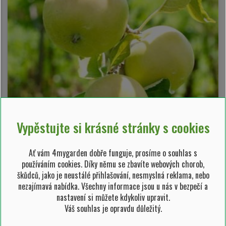
Vypěstujte si krásné stránky s cookies
Jabloň domácí 'Mutsu + Rajka'
Ať vám 4mygarden dobře funguje, prosíme o souhlas s
používáním cookies. Díky němu se zbavíte webových chorob,
Malus domestica 'Mutsu + Rajka'
škůdců, jako je neustálé přihlašování, nesmyslná reklama, nebo
590,00 Kč/ ks
nezajímavá nabídka. Všechny informace jsou u nás v bezpečí a
nastavení si můžete kdykoliv upravit.
Váš souhlas je opravdu důležitý.
+
-
ks