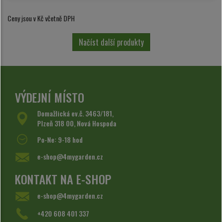
Ceny jsou v Kč včetně DPH
Načíst další produkty
VÝDEJNÍ MÍSTO
Domažlická ev.č. 3463/181,
Plzeň 318 00, Nová Hospoda
Po-Ne: 9-18 hod
e-shop@4mygarden.cz
KONTAKT NA E-SHOP
e-shop@4mygarden.cz
+420 608 401 337