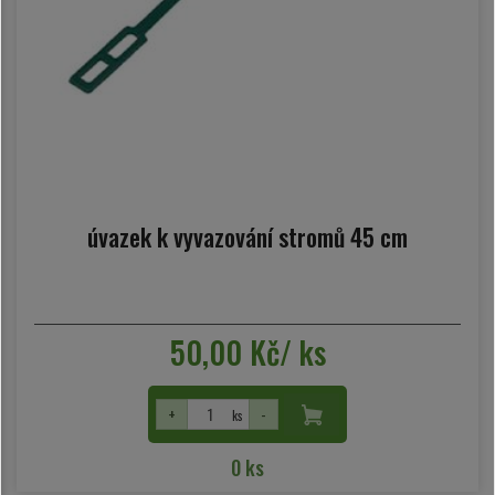
úvazek k vyvazování stromů 45 cm
50,00 Kč/ ks
+
-
ks
0 ks