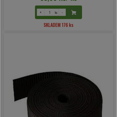
+
-
ks
SKLADEM 176 ks