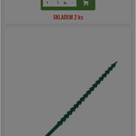
+
-
ks
SKLADEM 2 ks