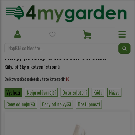
Zahradnické potřeby
Výsadba a péče o stromy
Toggle
Toggle
Kůly, příčky a kotvení stromů
navigation
navigation
Kůly, příčky a kotvení stromů
Kůly, příčky a kotvení stromů
Celkový počet položek v této kategorii:
10
Výchozí
Nejprodávanější
Data založení
Kódu
Názvu
Ceny od nejnížší
Ceny od nejvyšší
Dostupnosti